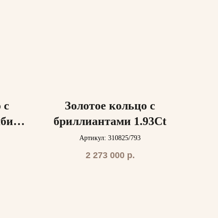
 с
Золотое кольцо с
бия)
бриллиантами 1.93Ct
ми
Артикул: 310825/793
2 273 000
р.