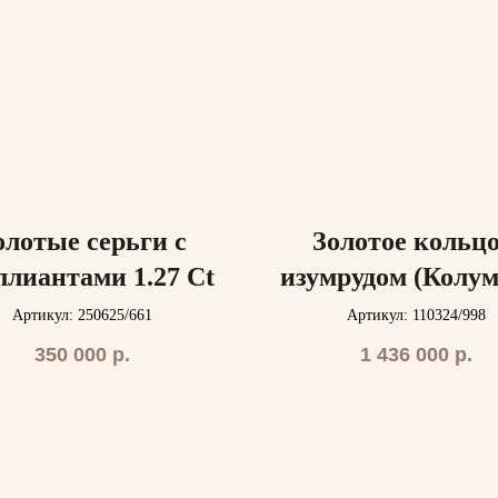
олотые серьги с
Золотое кольцо
ллиантами 1.27 Ct
изумрудом (Колум
и бриллианта
Артикул: 250625/661
Артикул: 110324/998
350 000
р.
1 436 000
р.