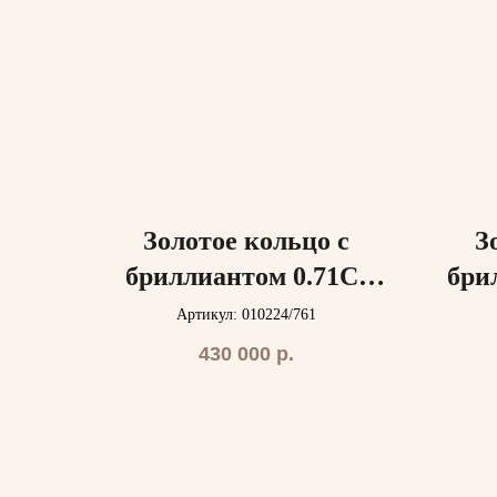
Золотое кольцо с
З
бриллиантом 0.71Ct
бри
GIA
Артикул: 010224/761
430 000
р.