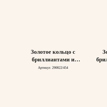
Золотое кольцо с
З
бриллиантами и
бри
сапфиром 2.09Ct
Артикул: 290822/454